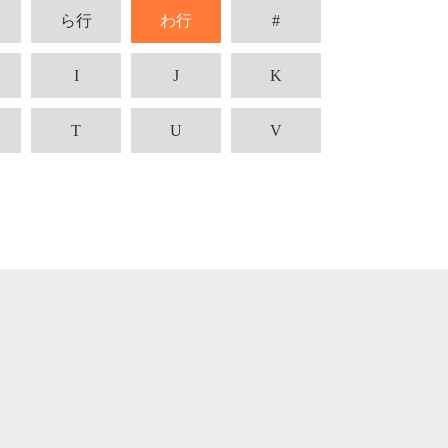
ら行
わ行
#
I
J
K
T
U
V