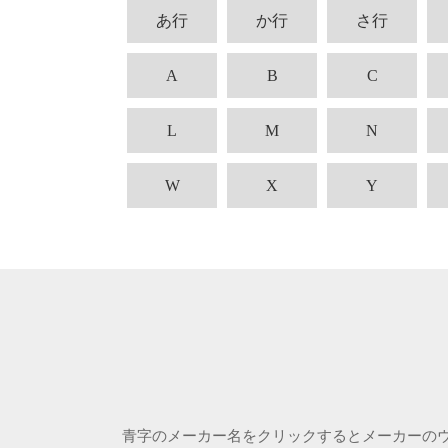
あ行
か行
さ行
A
B
C
L
M
N
W
X
Y
青字のメーカー名をクリックするとメーカーの