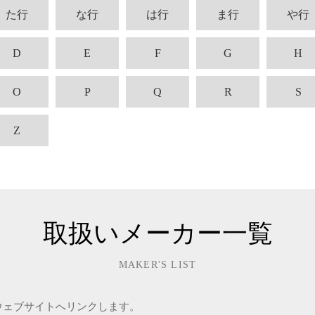
た行
な行
は行
ま行
や行
D
E
F
G
H
O
P
Q
R
S
Z
取扱いメーカー一覧
MAKER'S LIST
ウェブサイトへリンクします。