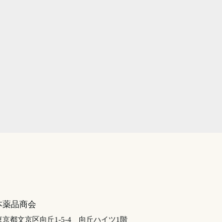
本薬品商会
東京都文京区向丘1-5-4
向丘ハイツ1階